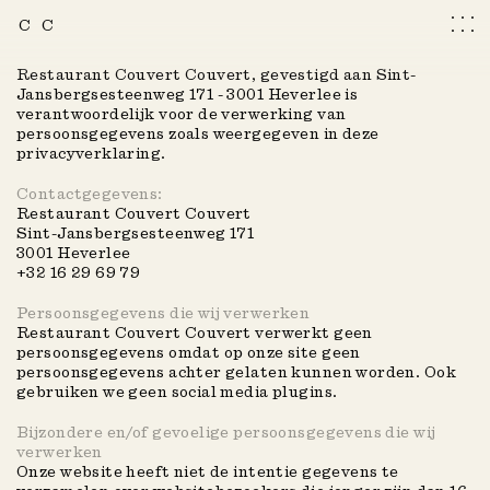
C
C
Menu
Info
Restaurant Couvert Couvert, gevestigd aan Sint-
Jansbergsesteenweg 171 - 3001 Heverlee is
Reserveren
verantwoordelijk voor de verwerking van
persoonsgegevens zoals weergegeven in deze
privacyverklaring.
En
Fr
Contactgegevens:
Restaurant Couvert Couvert
Zomer 2026
Sint-Jansbergsesteenweg 171
3001 Heverlee
Herfst 2022
+32 16 29 69 79
Herfst 2023
Persoonsgegevens die wij verwerken
Herfst 2025
Restaurant Couvert Couvert verwerkt geen
persoonsgegevens omdat op onze site geen
Herfst 2024
persoonsgegevens achter gelaten kunnen worden. Ook
COUVERT
COUVERT
gebruiken we geen social media plugins.
Lente 2023
Lente 2024
Bijzondere en/of gevoelige persoonsgegevens die wij
verwerken
Lente 2025
Onze website heeft niet de intentie gegevens te