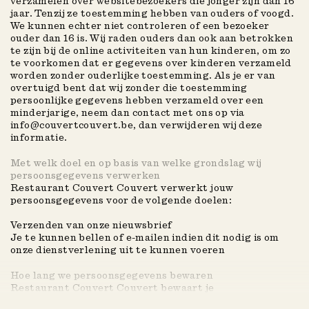
verzamelen over websitebezoekers die jonger zijn dan 16
Lente 2026
jaar. Tenzij ze toestemming hebben van ouders of voogd.
We kunnen echter niet controleren of een bezoeker
Winter 2023
ouder dan 16 is. Wij raden ouders dan ook aan betrokken
te zijn bij de online activiteiten van hun kinderen, om zo
Winter 2024
te voorkomen dat er gegevens over kinderen verzameld
Winter 2025
worden zonder ouderlijke toestemming. Als je er van
overtuigd bent dat wij zonder die toestemming
Zomer 2022
persoonlijke gegevens hebben verzameld over een
minderjarige, neem dan contact met ons op via
Zomer 2023
info@couvertcouvert.be, dan verwijderen wij deze
informatie.
Zomer 2024
Zomer 2025
Met welk doel en op basis van welke grondslag wij
persoonsgegevens verwerken
Restaurant Couvert Couvert verwerkt jouw
persoonsgegevens voor de volgende doelen:
Verzenden van onze nieuwsbrief
Je te kunnen bellen of e-mailen indien dit nodig is om
onze dienstverlening uit te kunnen voeren
Hoe lang we persoonsgegevens bewaren
Restaurant Couvert Couvert bewaart je
persoonsgegevens niet langer dan strikt nodig is om de