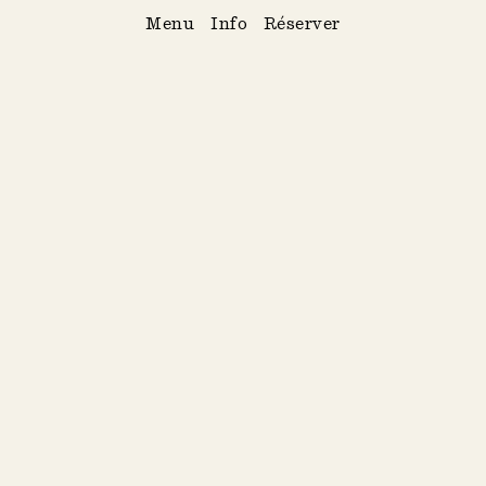
Menu
Info
Réserver