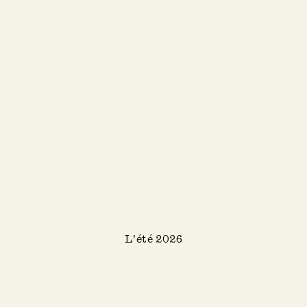
L'été 2026