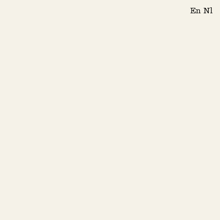
En
Nl